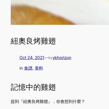
紐奧良烤雞翅
Oct 24, 2021
—
ykhorizon
by
in
食譜
, 
香料
記憶中的雞翅
提到『紐奧良烤雞翅』，你會想到什麼？