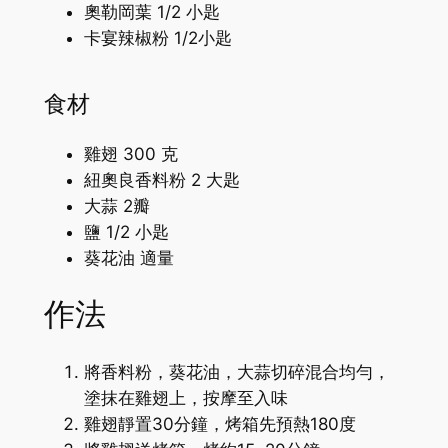
奧勒岡葉 1/2 小匙
卡宴辣椒粉 1/2小匙
食材
雞翅 300 克
紐奧良香料粉 2 大匙
大蒜 2瓣
鹽 1/2 小匙
葵花油 適量
作法
將香料粉，葵花油，大蒜切碎混合均勻，
塗抹在雞翅上，按摩至入味
雞翅靜置30分鐘，烤箱先預熱180度