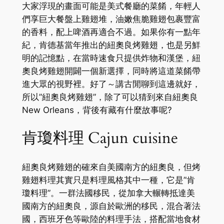
大家浮現的畫面可能是美式餐廳的菜餚，年輕人
們享巨大餐盤上雞翅堆，油嫩焦脆雞翅包裹豐富
的香料，配上啤酒再適合不過。如果你有一點年
紀，肯德基當年推出的紐奧良烤雞翅，也是另鮮
明的記憶點，在當時速食只提供炸物和漢堡，紐
奧良烤雞翅開闢一個新選擇，同時將這道菜餚帶
進大眾的視野裡。好了～講古閒聊到這邊就好，
所以”紐奧良烤雞翅”，除了可以猜到來自紐奧良
New Orleans，背後有藏有什麼故事呢?
肯瓊料理
Cajun cuisine
紐奧良烤雞翅的確來自美國南方的紐奧良，但烤
雞翅料理其實只是料理風格其中一種，它是”
肯
瓊料理”。一群
法國移民，從加拿大輾轉抵達美
國南方的紐奧良，源自於歐洲的移民，混合著法
國，西班牙色等歐陸的料理手法，搭配當地食材