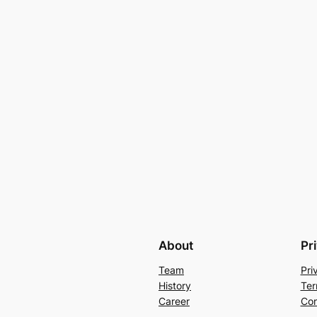
About
Pr
Team
Pri
History
Ter
Career
Con