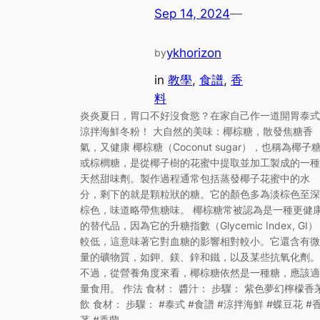
Sep 14, 2024
—
ykhorizon
by
in
教學
, 
食譜
, 
香
料
炎炎夏日，胃口不好沒食慾？在家自己作一道開胃泰式
涼拌海鮮冬粉！ 大自然的美味：椰棕糖，散發焦糖香
氣，又健康 椰棕糖（Coconut sugar），也稱為椰子
或棕櫚糖，是從椰子樹的花蜜中提取並加工製成的一種
天然甜味劑。製作過程通常包括蒸發椰子花蜜中的水
分，剩下的就是顆粒狀的糖。它的顏色多為淡棕色至深
棕色，味道略帶焦糖味。 椰棕糖常被認為是一種更健
的替代品，因為它的升糖指數（Glycemic Index, GI）
較低，這意味著它對血糖的影響相對較小。它還含有微
量的礦物質，如鉀、鎂、鋅和鐵，以及某些抗氧化劑。
不過，從營養角度來看，椰棕糖依然是一種糖，應該適
量食用。 作法 食材： 醬汁： 步驟： 紫色夢幻檸檬香
飲 食材： 步驟： #泰式 #食譜 #涼拌海鮮 #蝶豆花 #
茅 #香蘭