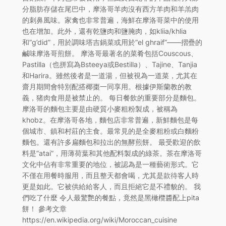
分脂肪存儲在尾巴中，摩洛哥羊肉沒有西方羊肉和羊羔肉
的刺鼻風味。家禽也非常普遍，海鮮在摩洛哥菜中的使用
也在增加。此外，還有乾鹽肉和鹽腌肉，如kliia/khlia
和”g’did”，用於調味塔吉鍋菜或用於”el ghraif”——摺疊的
鹹味摩洛哥煎餅。 摩洛哥最著名的菜肴包括Couscous、
Pastilla（也拼寫為Bsteeya或Bestilla）、Tajine、Tanjia
和Harira。雖然後者是一道湯，但被視為一道菜，尤其在
齋月期間會特別配搭椰棗一同享用。根據伊斯蘭教的教
義，猪肉食用是被禁止的。 每日餐飲的重要部分是麵包。
摩洛哥的麵包主要是由硬質小麥粗粉製成，被稱為
khobz。在摩洛哥各地，麵包店非常普遍，新鮮麵包是每
個城市、鎮和村莊的主食。最常見的是全麥粗粉或白麵粉
麵包。還有許多扁麵包和拉出的無酵煎餅。 最受歡迎的飲
料是”atai”，用薄荷葉和其他配料製成的綠茶。茶在摩洛哥
文化中佔有非常重要的地位，被認為是一種藝術形式。它
不僅在用餐時服用，而且整天都會喝，尤其是款待客人時
更是如此。它被供給給客人，而且拒絕它是不禮貌的。 我
們吃了什麼 令人最驚艷的餐點，竟然是黑橄欖醬配上pita
餅！ 參考文章
https://en.wikipedia.org/wiki/Moroccan_cuisine