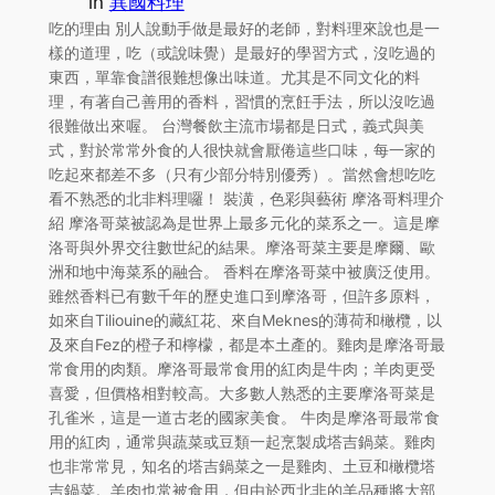
in
異國料理
吃的理由 別人說動手做是最好的老師，對料理來說也是一
樣的道理，吃（或說味覺）是最好的學習方式，沒吃過的
東西，單靠食譜很難想像出味道。尤其是不同文化的料
理，有著自己善用的香料，習慣的烹飪手法，所以沒吃過
很難做出來喔。 台灣餐飲主流市場都是日式，義式與美
式，對於常常外食的人很快就會厭倦這些口味，每一家的
吃起來都差不多（只有少部分特別優秀）。當然會想吃吃
看不熟悉的北非料理囉！ 裝潢，色彩與藝術 摩洛哥料理介
紹 摩洛哥菜被認為是世界上最多元化的菜系之一。這是摩
洛哥與外界交往數世紀的結果。摩洛哥菜主要是摩爾、歐
洲和地中海菜系的融合。 香料在摩洛哥菜中被廣泛使用。
雖然香料已有數千年的歷史進口到摩洛哥，但許多原料，
如來自Tiliouine的藏紅花、來自Meknes的薄荷和橄欖，以
及來自Fez的橙子和檸檬，都是本土產的。雞肉是摩洛哥最
常食用的肉類。摩洛哥最常食用的紅肉是牛肉；羊肉更受
喜愛，但價格相對較高。大多數人熟悉的主要摩洛哥菜是
孔雀米，這是一道古老的國家美食。 牛肉是摩洛哥最常食
用的紅肉，通常與蔬菜或豆類一起烹製成塔吉鍋菜。雞肉
也非常常見，知名的塔吉鍋菜之一是雞肉、土豆和橄欖塔
吉鍋菜。羊肉也常被食用，但由於西北非的羊品種將大部