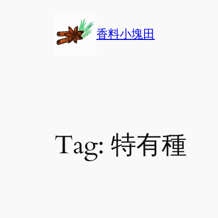
Skip
to
香料小塊田
content
Tag:
特有種