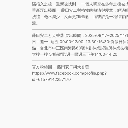
隔很久之後，重新被找到， 一個人研究在多年之後被
重新浮出檯面， 藤田安二對植物的熱情與愛意，經過
洗禮，毫不減少，反而更加璀璨。 這或許是一種特有
漫。
————————————————————————
藤田安二と犬香薷 展出時間：2025/09/17~2025/11/1
日：週一~週五 09:00-12:00; 13:30-16:30(例假日休
點：台北市中正區南海路60號1樓 林業試驗所林業技
大樓一樓 定時導覽:週一跟週三下午14:00-14:20
————————————————————————
官方粉絲團： 藤田安二與犬香薷
https://www.facebook.com/profile.php?
id=61579142257170