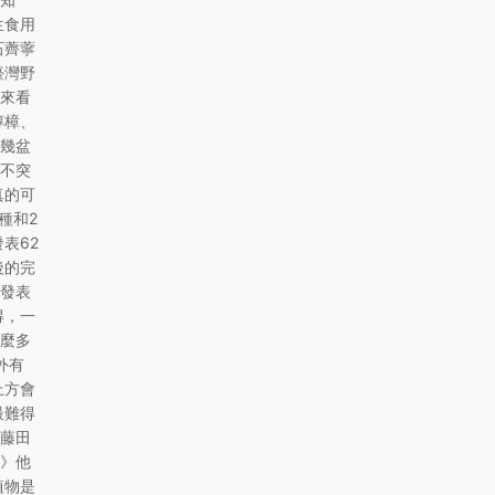
生食用
石薺薴
臺灣野
來看
醇樟、
幾盆
不突
真的可
種和2
表62
後的完
發表
得，一
麼多
外有
上方會
最難得
藤田
》他
植物是