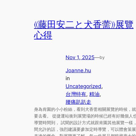
《藤田安二と犬香薷》展覽
心得
Nov 1, 2025
—
by
Joanne.hu
in
Uncategorized
, 
台灣特有
, 
精油
, 
腰痛趴趴走
身為肯園的小小粉絲，看到犬香薷相關展覽的時候，就
要去看。 從捷運站衝到展覽場的時候已經有好幾個人
導覽時間到， 試聞的設計方式就跟肯園其他展覽一樣，
間允許的話，強烈建議要參加定時導覽，可以體會策展
表達的概念，對展覽更了解，每一件展品都暗藏廣大的