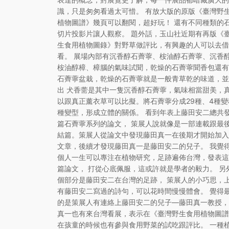
識，只是匆匆看過太可惜。 有放大版的原版《臺灣野
植物圖譜》幾頁可以翻閱，超好玩！ 還有不同種類的
切片投影片讓人觀察。 題外話，玉山社近期有再版《
生食用植物圖錄》對野草做評比，有興趣的人可以去借
看。 展場內部有沉香醇石薺薴、桉油醇石薺薴、沉香
桉油醇樟、樟腦的氣味試聞，乾燥的石薺薴聞香包還有
石薺薴盆栽，乾燥的石薺薴就是一般青草乾的味道，並
出 犬香薷是其中一隻沉香醇石薺薴，氣味相當甜美，
以跟真正薰衣草可以比擬。將石薺薴分成29種、4種變
種變型，形成立體的關係。 看到年表上藤田安二總共發
篇石薺薴系列的論文， 策展人說就像是一部連載跟最
結篇。策展人從論文中發現藤田真一在後期才開始加入
文章，後續才發現藤田真一是藤田安二的兒子。 我覺
個人一生可以專注在植物研究，足跡遍佈台灣，發表這
篇論文， 打從心底佩服，這或許就是學者的毅力。 另
個部分是藤田安二在台灣的足跡， 策展人的小巧思，
有藤田安二寫過的詩句，可以花時間慢慢體會。 覺得
的是策展人有連絡上藤田安二的兒子—藤田真一教授，
真一也有來台灣看展，表示在《臺灣野生食用植物圖譜
在孩童的時候也有參與食用野菜的試吃跟評比。 一種