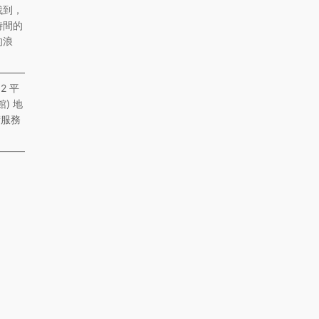
找到，
時間的
的浪
——–
2 平
館) 地
術服務
——–