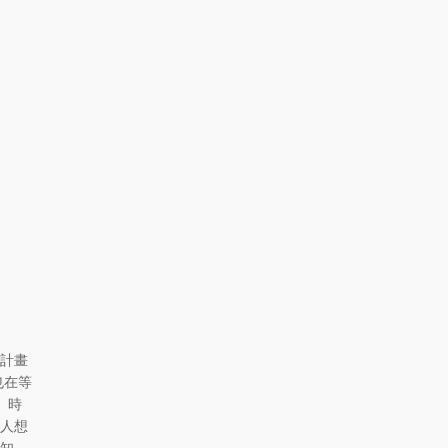
計畫
也在等
 時
人想
知