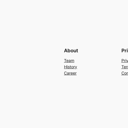
About
Pr
Team
Pri
History
Ter
Career
Con