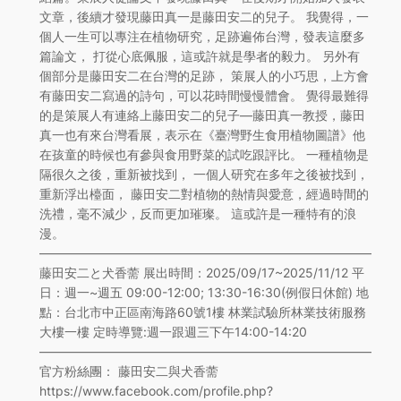
文章，後續才發現藤田真一是藤田安二的兒子。 我覺得，一
個人一生可以專注在植物研究，足跡遍佈台灣，發表這麼多
篇論文， 打從心底佩服，這或許就是學者的毅力。 另外有
個部分是藤田安二在台灣的足跡， 策展人的小巧思，上方會
有藤田安二寫過的詩句，可以花時間慢慢體會。 覺得最難得
的是策展人有連絡上藤田安二的兒子—藤田真一教授，藤田
真一也有來台灣看展，表示在《臺灣野生食用植物圖譜》他
在孩童的時候也有參與食用野菜的試吃跟評比。 一種植物是
隔很久之後，重新被找到， 一個人研究在多年之後被找到，
重新浮出檯面， 藤田安二對植物的熱情與愛意，經過時間的
洗禮，毫不減少，反而更加璀璨。 這或許是一種特有的浪
漫。
——————————————————————————–
藤田安二と犬香薷 展出時間：2025/09/17~2025/11/12 平
日：週一~週五 09:00-12:00; 13:30-16:30(例假日休館) 地
點：台北市中正區南海路60號1樓 林業試驗所林業技術服務
大樓一樓 定時導覽:週一跟週三下午14:00-14:20
——————————————————————————–
官方粉絲團： 藤田安二與犬香薷
https://www.facebook.com/profile.php?