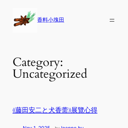
Skip
to
香料小塊田
content
Category:
Uncategorized
《藤田安二と犬香薷》展覽心得
Nov 1, 2025
—
Joanne.hu
by