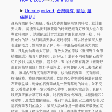
in
Uncategorized
, 
台灣特有
, 
精油
, 
腰
痛趴趴走
身為肯園的小小粉絲，看到犬香薷相關展覽的時候，就計畫
要去看。 從捷運站衝到展覽場的時候已經有好幾個人也在等
導覽時間到， 試聞的設計方式就跟肯園其他展覽一樣， 時
間允許的話，強烈建議要參加定時導覽，可以體會策展人想
表達的概念，對展覽更了解，每一件展品都暗藏廣大的知
識，只是匆匆看過太可惜。 有放大版的原版《臺灣野生食用
植物圖譜》幾頁可以翻閱，超好玩！ 還有不同種類的石薺薴
切片投影片讓人觀察。 題外話，玉山社近期有再版《臺灣野
生食用植物圖錄》對野草做評比，有興趣的人可以去借來看
看。 展場內部有沉香醇石薺薴、桉油醇石薺薴、沉香醇樟、
桉油醇樟、樟腦的氣味試聞，乾燥的石薺薴聞香包還有幾盆
石薺薴盆栽，乾燥的石薺薴就是一般青草乾的味道，並不突
出 犬香薷是其中一隻沉香醇石薺薴，氣味相當甜美，真的可
以跟真正薰衣草可以比擬。將石薺薴分成29種、4種變種和2
種變型，形成立體的關係。 看到年表上藤田安二總共發表62
篇石薺薴系列的論文， 策展人說就像是一部連載跟最後的完
結篇。策展人從論文中發現藤田真一在後期才開始加入發表