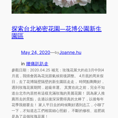
探索台北祕密花園—花博公園新生
園區
May 24, 2020
—
Joanne.hu
by
in
腰痛趴趴走
參觀日期：2020.04.25 補充：玫瑰花展大約在3月中到4
月底，我猜會因為花況跟氣候前後調整。 4月底的周末假
日，去了花博隔壁隔壁的新生園區走走， 時間點剛剛好，
遇到玫瑰花展期間，超級幸運。 其實在此之前，完全不知
道台北市內居然有這樣充滿玫瑰的美麗花園！ 因為家人推
薦而去的景點，去過以後深深覺得真的太棒了，以後每年
花季我都要去！ 家人平日去的時候剛好遇到志工，小聊了
一下，才知道志工們相當細心照顧， 不斷的修枝、追肥就
是為了這個玫瑰花展！