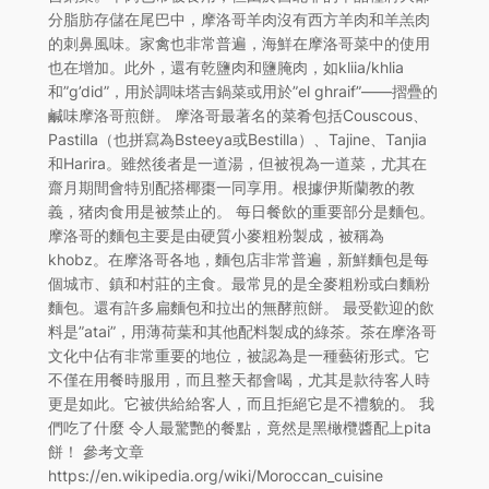
分脂肪存儲在尾巴中，摩洛哥羊肉沒有西方羊肉和羊羔肉
的刺鼻風味。家禽也非常普遍，海鮮在摩洛哥菜中的使用
也在增加。此外，還有乾鹽肉和鹽腌肉，如kliia/khlia
和”g’did”，用於調味塔吉鍋菜或用於”el ghraif”——摺疊的
鹹味摩洛哥煎餅。 摩洛哥最著名的菜肴包括Couscous、
Pastilla（也拼寫為Bsteeya或Bestilla）、Tajine、Tanjia
和Harira。雖然後者是一道湯，但被視為一道菜，尤其在
齋月期間會特別配搭椰棗一同享用。根據伊斯蘭教的教
義，猪肉食用是被禁止的。 每日餐飲的重要部分是麵包。
摩洛哥的麵包主要是由硬質小麥粗粉製成，被稱為
khobz。在摩洛哥各地，麵包店非常普遍，新鮮麵包是每
個城市、鎮和村莊的主食。最常見的是全麥粗粉或白麵粉
麵包。還有許多扁麵包和拉出的無酵煎餅。 最受歡迎的飲
料是”atai”，用薄荷葉和其他配料製成的綠茶。茶在摩洛哥
文化中佔有非常重要的地位，被認為是一種藝術形式。它
不僅在用餐時服用，而且整天都會喝，尤其是款待客人時
更是如此。它被供給給客人，而且拒絕它是不禮貌的。 我
們吃了什麼 令人最驚艷的餐點，竟然是黑橄欖醬配上pita
餅！ 參考文章
https://en.wikipedia.org/wiki/Moroccan_cuisine