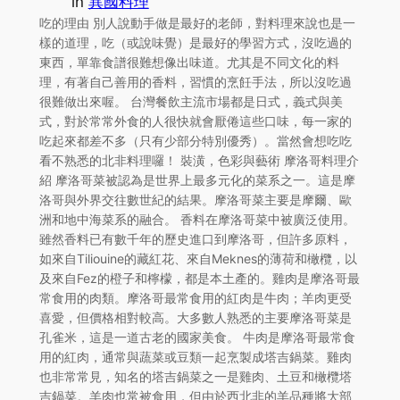
in
異國料理
吃的理由 別人說動手做是最好的老師，對料理來說也是一
樣的道理，吃（或說味覺）是最好的學習方式，沒吃過的
東西，單靠食譜很難想像出味道。尤其是不同文化的料
理，有著自己善用的香料，習慣的烹飪手法，所以沒吃過
很難做出來喔。 台灣餐飲主流市場都是日式，義式與美
式，對於常常外食的人很快就會厭倦這些口味，每一家的
吃起來都差不多（只有少部分特別優秀）。當然會想吃吃
看不熟悉的北非料理囉！ 裝潢，色彩與藝術 摩洛哥料理介
紹 摩洛哥菜被認為是世界上最多元化的菜系之一。這是摩
洛哥與外界交往數世紀的結果。摩洛哥菜主要是摩爾、歐
洲和地中海菜系的融合。 香料在摩洛哥菜中被廣泛使用。
雖然香料已有數千年的歷史進口到摩洛哥，但許多原料，
如來自Tiliouine的藏紅花、來自Meknes的薄荷和橄欖，以
及來自Fez的橙子和檸檬，都是本土產的。雞肉是摩洛哥最
常食用的肉類。摩洛哥最常食用的紅肉是牛肉；羊肉更受
喜愛，但價格相對較高。大多數人熟悉的主要摩洛哥菜是
孔雀米，這是一道古老的國家美食。 牛肉是摩洛哥最常食
用的紅肉，通常與蔬菜或豆類一起烹製成塔吉鍋菜。雞肉
也非常常見，知名的塔吉鍋菜之一是雞肉、土豆和橄欖塔
吉鍋菜。羊肉也常被食用，但由於西北非的羊品種將大部