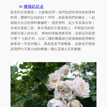
in
腰痛趴趴走
新系列文章開張！ 大家都在問：我們也想吃有特色的香料
料理，哪裡可以找的到？ 哼哼，就跟著我們的腳步，一起
探險大台北的香料餐廳吧！ 感受香料，從土耳其菜出發！
在南京東路二段，車水馬龍的主要道路上，半開放式的廚
房吸引路人的目光。 烤肉的香氣撲鼻而來，這家店到底賣
什麼？ 七點不到，位於二樓的餐廳就已經滿滿都是用餐的
顧客有一半是外國人，果真是老字號餐廳， 這家老字號就
是我們今天要介紹的餐廳—番紅花城土耳其餐廳。