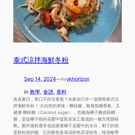
泰式涼拌海鮮冬粉
Sep 14, 2024
—
ykhorizon
by
in
教學
, 
食譜
, 
香料
炎炎夏日，胃口不好沒食慾？在家自己作一道開胃泰式涼
拌海鮮冬粉！ 大自然的美味：椰棕糖，散發焦糖香氣，又
健康 椰棕糖（Coconut sugar），也稱為椰子糖或棕櫚
糖，是從椰子樹的花蜜中提取並加工製成的一種天然甜味
劑。製作過程通常包括蒸發椰子花蜜中的水分，剩下的就
是顆粒狀的糖。它的顏色多為淡棕色至深棕色，味道略帶