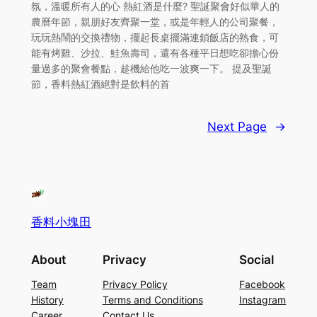
氛，溫暖所有人的心 熱紅酒是什麼? 聖誕聚會好似華人的
農曆年節，親朋好友齊聚一堂，或是年輕人的公司聚餐，
玩玩熱鬧的交換禮物，擺起長桌擺滿連鎖飯店的熟食，可
能有烤雞、沙拉、鮭魚壽司，還有各種平日想吃卻擔心份
量過多的聚會餐點，趁機給他吃一波爽一下。 提及聖誕
節，香料熱紅酒絕對是飲料的首
Next Page
→
香料小塊田
About
Privacy
Social
Team
Privacy Policy
Facebook
History
Terms and Conditions
Instagram
Career
Contact Us