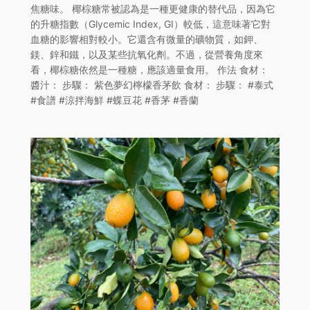
焦糖味。 椰棕糖常被認為是一種更健康的替代品，因為它
的升糖指數（Glycemic Index, GI）較低，這意味著它對
血糖的影響相對較小。它還含有微量的礦物質，如鉀、
鎂、鋅和鐵，以及某些抗氧化劑。不過，從營養角度來
看，椰棕糖依然是一種糖，應該適量食用。 作法 食材：
醬汁： 步驟： 紫色夢幻檸檬香茅飲 食材： 步驟： #泰式
#食譜 #涼拌海鮮 #蝶豆花 #香茅 #香蘭