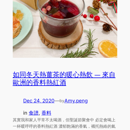
如同冬天熱薑茶的暖心熱飲 — 來自
歐洲的香料熱紅酒
Dec 24, 2020
—
Amy.peng
by
in
食譜
, 
香料
其實我和家人平常不太喝酒，但聖誕節聚會中 必定會喝上
一杯暖呼呼的香料熱紅酒 濃郁飽滿的香氣，襯托熱絡的氣