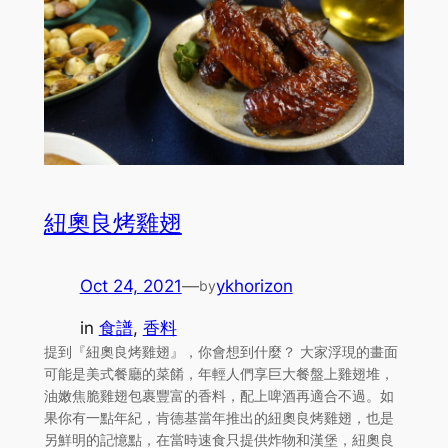
紐奧良烤雞翅
Oct 24, 2021
—
ykhorizon
by
in
食譜
, 
香料
提到『紐奧良烤雞翅』，你會想到什麼？ 大家浮現的畫面
可能是美式餐廳的菜餚，年輕人們享巨大餐盤上雞翅堆，
油嫩焦脆雞翅包裹豐富的香料，配上啤酒再適合不過。如
果你有一點年紀，肯德基當年推出的紐奧良烤雞翅，也是
另鮮明的記憶點，在當時速食只提供炸物和漢堡，紐奧良