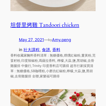
坦督里烤雞 Tandoori chicken
May 27, 2021
—
Amy.peng
by
in
社大課程
, 
食譜
, 
香料
香料收藏家醃料香料清單 : 無糖優格,煙燻紅椒粉,薑黃粉,芫
荽籽粉,印度辣椒粉,瑪薩拉香料, 檸檬,大蒜,鹽,黑胡椒,去骨
雞腿排 中藥行,Trinity 印度香料店可購得 超市行家採買清
單 : 無糖優格,SB咖哩粉,小磨坊紅椒粉,檸檬,大蒜,鹽,黑胡
椒,去骨雞腿排 全聯,家樂福可購得