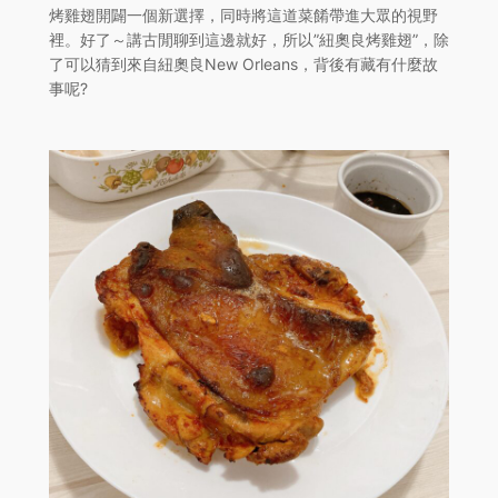
烤雞翅開闢一個新選擇，同時將這道菜餚帶進大眾的視野
裡。好了～講古閒聊到這邊就好，所以”紐奧良烤雞翅”，除
了可以猜到來自紐奧良New Orleans，背後有藏有什麼故
事呢?