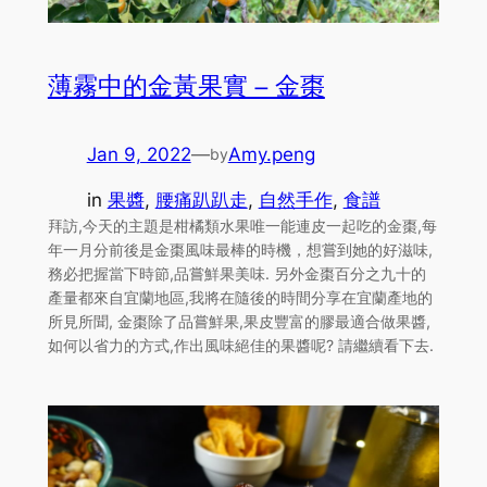
薄霧中的金黃果實 – 金棗
Jan 9, 2022
—
Amy.peng
by
in
果醬
, 
腰痛趴趴走
, 
自然手作
, 
食譜
拜訪,今天的主題是柑橘類水果唯一能連皮一起吃的金棗,每
年一月分前後是金棗風味最棒的時機，想嘗到她的好滋味,
務必把握當下時節,品嘗鮮果美味. 另外金棗百分之九十的
產量都來自宜蘭地區,我將在隨後的時間分享在宜蘭產地的
所見所聞, 金棗除了品嘗鮮果,果皮豐富的膠最適合做果醬,
如何以省力的方式,作出風味絕佳的果醬呢? 請繼續看下去.