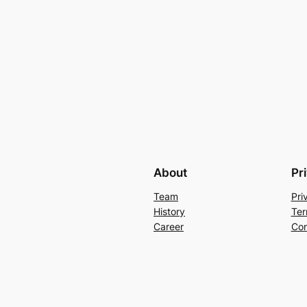
About
Pr
Team
Pri
History
Ter
Career
Con