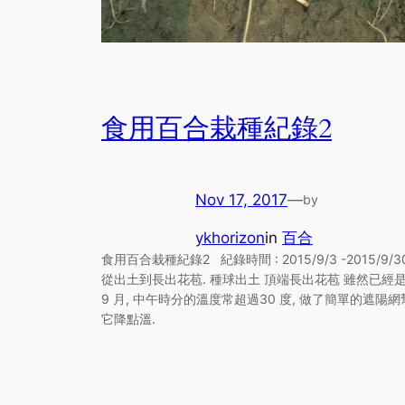
食用百合栽種紀錄2
Nov 17, 2017
—
by
ykhorizon
in
百合
食用百合栽種紀錄2 紀錄時間 : 2015/9/3 -2015/9/3
從出土到長出花苞. 種球出土 頂端長出花苞 雖然已經
9 月, 中午時分的溫度常超過30 度, 做了簡單的遮陽網
它降點溫.