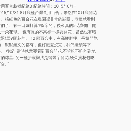
用百合栽種紀錄3 紀錄時間：2015/10/1 –
2015/10/31 8月底種台灣食用百合，果然在10月底開花
了。橘紅色的百合花在農園裡非常的顯眼，老遠就看到
它們了。有一口氣打算開5朵的，後來真的5花齊開，開
成一朵花球。 也有長的不高卻一樣要開花，當然也有暗
然退場沒開花的。 12 顆百合中，有高矮胖瘦、爭妍鬥艷
的，默默無文的都有，但好戲還沒完，我們繼續等下
去。 後記: 當時執意要看到百合開花,不管吃不吃的到地
下的球莖. 另一種折衷辦法是留幾朵開花,幾朵摘花包吃
合. ˇ