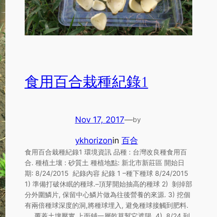
食用百合栽種紀錄1
Nov 17, 2017
—
by
ykhorizon
in
百合
食用百合栽種紀錄1 環境資訊 品種 : 台灣改良種食用百
合. 種植土壤 : 砂質土 種植地點: 新北市新莊區 開始日
期: 8/24/2015 紀錄內容 紀錄 1 –種下種球 8/24/2015
1) 準備打破休眠的種球.–頂芽開始抽高的種球 2) 剝掉部
分外圍鱗片, 保留中心鱗片做為往後營養的來源. 3) 挖個
有兩倍種球深度的洞,將種球埋入, 避免種球接觸到肥料.
覆蓋土壤壓實,上面鋪一層乾草幫它遮陽. 4) 8/24 到