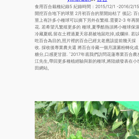
食用百合栽種紀錄5 紀錄時間：2015/12/1 -2016/2/1
開挖百合地下的球莖 2月初百合的莖開始枯了 後記: 百
莖上有許多小種球可以摘下另外在繁殖.需要2-3 年再
花. 若希望凡繁殖更多的 種球,夏季酷熱須將小種球保
冷藏夏眠.留在土裡過夏天容易被地鼠吃掉,或爛掉. 若
吃百合為目的,照片裡的百合已經太老應該提前幾天採
收. 採收後專業農夫還 將百合冷藏一個月讓澱粉轉化成
糖分,口感更甘甜. ˇ2017年底我們訪問花蓮專業百合農
江先生,帶回更多種植經驗與新的種球,將陸續發表在小
田網站,