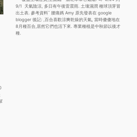
9/1 天氣陰涼, 多日有午後雷震雨. 土壤濕潤 種球頂芽冒
出土表. 參考資料ˇ 腰痛媽 Amy 原先發表在 google
blogger 後記: ,百合喜歡涼爽乾燥的天氣, 當時傻傻地在
8月種百合,居然它們也活下來. 專業種植是中秋節以後才
種.
0
是
幫