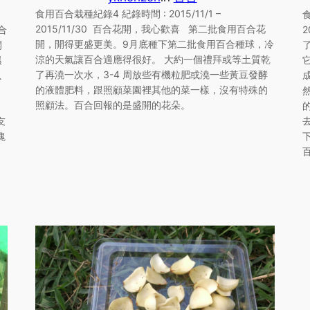
食用百合栽種紀錄4 紀錄時間 : 2015/11/1 –
5
食
2015/11/30 百合花開，我心歡喜 第二批食用百合花
合
開，開得更盛更美。9月底種下第二批食用百合種球，冷
開
涼的天氣讓百合適應得很好。 大約一個禮拜或等土質乾
濕
了再澆一次水，3-4 周放些有機粒肥或澆一些黃豆發酵
以
的液體肥料，跟照顧菜園裡其他的菜一樣，沒有特殊的
照顧法。百合回報的是盛開的花朵。
友
塊
百