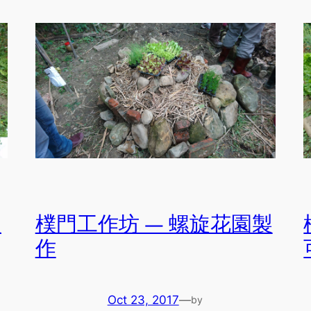
夫
樸門工作坊 — 螺旋花園製
作
Oct 23, 2017
—
by