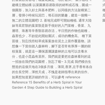
建構立體結構 以菜園裏容易取得的材料或石塊，圍成一
個圓形，加入好土與基本肥料，以同樣的方法架構第二
層，發揮小時候玩泥巴，堆石頭的樂趣，建造一個獨一
無二的立體花園吧! 2. 基地完成即可開始種植. 通常大陸
妹等萵苣類的葉菜類是新手很好的入門菜種，香菜、九
層塔、珠蔥等辛香類容易存活，半日照的作物也能種，
蟲害也少，不妨從此開始嘗試，成功的機會高。 種下菜
苗後，別忘找些枯草或落葉放在泥土上當作覆蓋物。請
想像一下當你踏入森林時，腳下是否常有厚厚一層的樹
枝落葉，就是這一層保護層讓森林的土地可以含養水
分，也是小昆蟲有居所。我們就是要把在森林看到的這
一招放在我們的花園裡，別忘了喔~ 3.完成 我們模仿生
態造的這個天地在3個多月後 ，薄荷,香茅,左手香有各自
的生長空間，渾然天成，不愧是老師指導出來的佳作。
如果想知道更詳細的作法，可以參考 reference
Reference 15 Benefits of a Herb Spiral in Your
Garden 4 Step Guide to Building a Herb Spiral