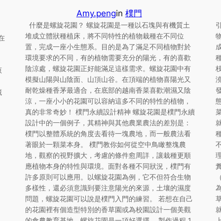
Amy.peng
in
樸門
什麼是螺旋花園？ 螺旋花園是一種以石塊與有機質土
引
堆成立體狀種植床，將不同特性的植物栽種在不同位
在
置，完成一座小生態系。目的是為了滿足不同植物對於
環境要求的不同，有的植物需要充分的陽光，有的喜歡
種
陰涼處，螺旋花園正好能滿足這樣需求。螺旋花園中有
原
模擬山陽與山陰面、山頂山谷。在頂端的植物喜陽光又
、
耐乾燥種香茅最適合，在底部的越南香菜喜歡潮濕又陰
藏
涼，一座小小的花園可以容納這多不同的特性的植物，
真的非常奇妙！ 樸門永續設計精神 螺旋花園是樸門永續
設計中的一個例子，其精神與其他農業農法的差別是：
樸門以整體系統的角度去看待一塊農地，而一般農法看
著眼於一顆菜本身。 樸門教你如何從空中鳥瞰整塊農
地，觀察的視野擴大，考慮的條件愈周詳，讓栽種更順
應植物本身的特性與環境。面對各種不同狀況，樸門有
許多原則可以應用。以螺旋花園為例，它不但符合生物
多樣性，還必須意識到要注意陽光的來源，土壤的濕度
問題，螺旋花園可以說是樸門入門的練習。 若想在自己
的花園裡有個造型特別的香草園或為校園設計一個美觀
的食農教育基地，螺旋花園是一項好選擇。 製作過程 1.