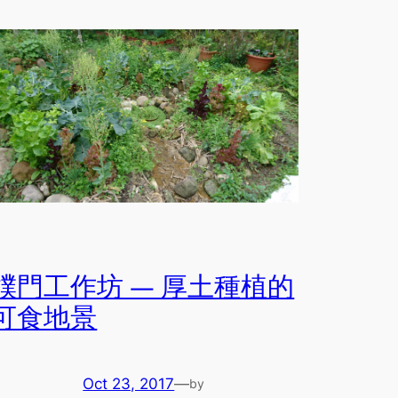
樸門工作坊 — 厚土種植的
可食地景
Oct 23, 2017
—
by