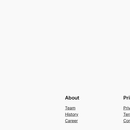
About
Pr
Team
Pri
History
Ter
Career
Con