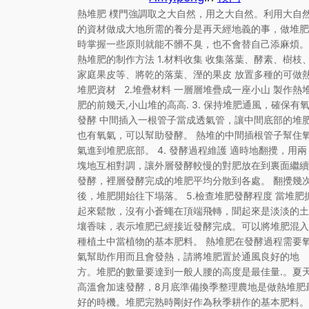
熱堆肥 樸門強調取之大自然，用之大自然。利用大自
的資材做成大地所需的養分是再天經地義的事，做堆肥
時掌握一些原則就能不髒不臭，也不會替自己添麻煩。
熱堆肥的制作方法 1.材料收集 收集落葉、酵素、樹枝
家庭果皮等、將乾的落葉、溼的果皮 放置多種的可做
堆肥資材 2.堆疊材料 一層層堆疊成一座小山 製作熱
肥的前幾天,小山堆的高高. 3. 保持堆肥通風，確保有
發酵 中間插入一根管子當成透氣管，讓中間底部的堆
也有氧氣，可以幫助發酵。 熱堆的中間插根管子幫住
氣進到堆肥底部。 4. 發酵過程維護 適時地翻攪，用兩
塊地互相對調，讓外層發酵較慢的對肥放在到裏面繼續
發酵，裡層發酵完成的堆肥平均分散到各處。 翻攪幾
後，堆肥開始往下塌落。 5.檢查堆肥發酵程度 當堆肥
起來鬆散，沒有小蒼蠅在頂端飛轉，聞起來是淡淡的土
壤香味，表示堆肥已經接近發酵完成。可以將堆肥混入
種植土中當植物的基本肥料。 熱堆肥在發酵過程需要
氣幫助作用而且會發熱，請將堆肥置於通風良好的地
方。堆肥的數量要達到一般人腰的高度是最佳量.。夏
高溫會加速發酵，8月底準備換季整理農地是做熱堆肥
好的時機。堆肥完熟時剛好作為秋季耕作的基本肥料。