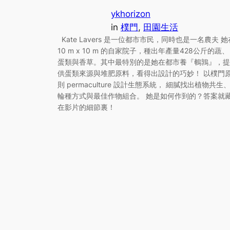
ykhorizon
in
樸門
, 
田園生活
Kate Lavers 是一位都市市民，同時也是一名農夫 她
10 m x 10 m 的自家院子，種出年產量428公斤的蔬、
蛋類與香草。其中最特別的是她在都市養『鵪鶉』，提
供蛋類來源與堆肥原料，看得出設計的巧妙！ 以樸門
則 permaculture 設計生態系統， 細膩找出植物共生
輪種方式與最佳作物組合。 她是如何作到的？答案就
在影片的細節裏！