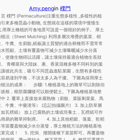
Amy.peng
in
樸門
言 樸門 (Permaculture)注重生態多樣性 ,多樣性的植
物引來多種昆蟲小動物, 生態就在這樣的環境中慢慢生
成.用厚土種植的可食地景可說是一個很好的例子。 厚土
植法（Sheet Mulching) 利用多層次堆疊的葉菜、樹
枝、牛糞、生廚餘,紙板讓土質變的適合耕種而不需常常
澆水照顧。土壤有覆蓋物可減少土壤曝曬減少水分蒸
發，使微生物得以活躍，讓土壤保持最適合植物生長狀
態。 青椰菜與大陸妹、蔥、香菜混種多種不同科別的葉
菜讓彼此共生，吸引不同昆蟲進駐菜園，生態有多樣性
就容易達到平衡，不須太多人為干擾。 下圖為採用厚土
種植法的成果： 步驟: 1.種植基地上的雜草可以割除但
不拔根，根部腐爛後可以順便鬆土。下圖為種植基地整
理中 2. 覆草上直接放未腐熟物（廚餘、菜販剩菜葉、馬
糞、牛糞、中藥渣等） (忘記拍攝圖片) 3. 加上防草層
（如瓦楞紙） 放上已腐熟的土壤或培養土，瓦楞紙可作
為簡易的雜草抑制席。 4. 加上其他稻穀、落葉、乾稻
草等當覆蓋物減少水分蒸發，厚土種植方法的種植基地
就算完成！ 5. 挖洞、撥開後種下菜苗即可。再覆蓋物
上挖個洞，灑一把好土，種下菜苗！ 6. 種苗可選擇立