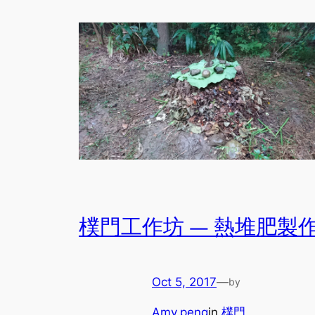
樸門工作坊 — 熱堆肥製
Oct 5, 2017
—
by
Amy.peng
in
樸門