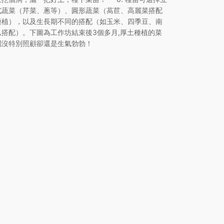
式蔬菜（芹菜、蔥等）、圓形蔬菜（萵苣、高麗菜搭配
種植），以及生長期不同的搭配（如玉米、四季豆、南
瓜搭配）。下圖為工作坊結束後3個多月,厚土種植的菜
園沒特別照顧卻還是生氣勃勃！