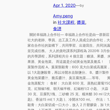
Apr 1, 2020
—
by
Amy.peng
in
社大課程
, 
醬菜
, 
食譜
關於幸福路上合作社— 幸福路上合作社是由一群新莊
社大的老師、學員、志工及工作人員成立的合作社，大
家在合作社的架構下，共同學習、出遊寫生、共同決議
並完成任務。 大人的貪吃課系列課程為 2020年 3月份
的共學課程，系列課程共分 4 個主題：糖漬、果醬、
果酒、黃金泡菜。 而這篇是介紹黃金泡菜及脆瓜！ 
菜製作流程 A。葉菜類殺青：600 克大白菜或高麗菜
以 1大匙鹽殺青，再以冷開水去除鹽分。 B。醬汁製作
黃金泡菜醬汁、脆瓜醬汁、臭豆腐泡菜……等等。 
金泡菜配方 ： 食材： 大白菜 600 克、蒸熟紅蘿蔔15
克、紅辣椒1根、朝天椒半根、紅椒粉1/2 小匙、 大蒜
30 克、豆腐乳1塊、二砂糖 25 克、糯米醋 30 ml (2大
匙)、香油15 ml( 1 大匙 )、冷開水100 ml。 作法： 1.
殺青：大白菜切成一口大小，放入 2 斤塑膠袋，加 1大