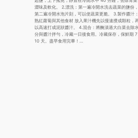
匙鹽，上下搖晃，靜置在冷開水中 40 分鐘，去除青菜
澀味及軟化。 2.漂洗：第一遍冷開水洗去蔬菜的鹽份
第二遍冷開水泡片刻，可以使蔬菜更脆。 3.製作醬汁
熟紅蘿蔔與其他食材 放入果汁機先以慢速攪成顆粒，
以高速打成泥狀醬汁。 4.混合：將醃漬過大白菜去除
分與醬汁拌勻，冷藏一日後食用。冷藏保存，保鮮期 7 
10 天。盡早食用完畢！…