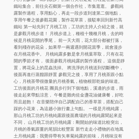
鐵站集合，前往尖石鄉第一個合作社，市集逛逛。 參觀純
露製作過程，享用點心，再走一段步道到達第二個地點，
享用午餐之後參觀花園，製作花草茶，接駁車回到新竹高
鐵站 第一站先到了月桃工坊，工坊的主持人介紹之後，就
是參觀月桃步道！ 月桃步道上，種植十幾種月桃，去的時
候是月桃花開的季尾， 前一天大雨，花大部分都被打落，
看到殘存的花朵，如果早一兩週遇到開花當季，就會漫步
在月桃花香中。 月桃純露多數是拿月桃葉萃取，只有在花
開的季節才有， 後面參觀月桃純露的製作過程， 這個是靜
置，將花朵上的昆蟲洗掉。 將洗淨的月桃送到切斷機中，
後面再進行蒸餾跟靜置 參觀完之後，享用了月桃茶跟小點
心，月桃茶帶很微量的月桃香氣，植物根部乾燥的味道。
工坊後面的月桃花 團員步行到下個地點，溪邊的步道，雨
後走起來帶點涼意， 午餐是雞肉佐金盞花油健康餐，好吃
而且超飽！ 在音樂陪伴自己調配自己的香草茶，搭配自己
踩的小花束，為這趟小旅行畫上句點。 一樣是月桃純露，
那山月桃工坊的月桃純露跟後面農場的月桃純露聞起來是
不同， 山月桃工坊的月桃純露：剛開始的味道比較突出，
月桃的香氣跟薑的尾韻比較豐富 新竹走走小禮物的在地風
土月桃純露：我覺得帶有矢車菊純露的前味，月桃味沒有