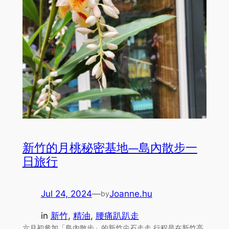
新竹的月桃秘密基地—島內散步一
日旅行
Jul 24, 2024
—
Joanne.hu
by
in
新竹
, 
精油
, 
腰痛趴趴走
六月初參加「島內散步」的新竹尖石走走 行程是在新竹高