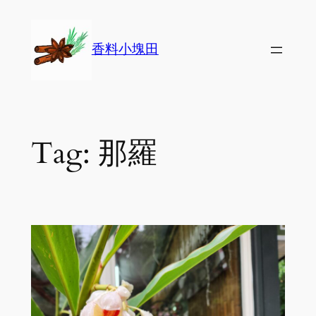
Skip
to
香料小塊田
content
Tag:
那羅