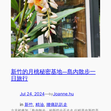
新竹的月桃秘密基地—島內散步一
日旅行
Jul 24, 2024
—
Joanne.hu
by
in
新竹
, 
精油
, 
腰痛趴趴走
六月初參加「島內散步」的新竹尖石走走 行程是在新竹高