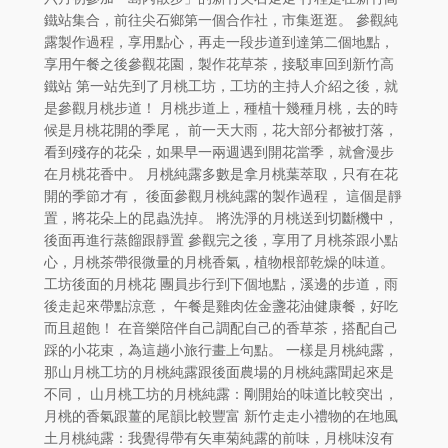
鐵站集合，前往尖石鄉第一個合作社，市集逛逛。 參觀純
露製作過程，享用點心，再走一段步道到達第二個地點，
享用午餐之後參觀花園，製作花草茶，接駁車回到新竹高
鐵站 第一站先到了月桃工坊，工坊的主持人介紹之後，就
是參觀月桃步道！ 月桃步道上，種植十幾種月桃，去的時
候是月桃花開的季尾， 前一天大雨，花大部分都被打落，
看到殘存的花朵，如果早一兩週遇到開花當季，就會漫步
在月桃花香中。 月桃純露多數是拿月桃葉萃取，只有在花
開的季節才有， 後面參觀月桃純露的製作過程， 這個是靜
置，將花朵上的昆蟲洗掉。 將洗淨的月桃送到切斷機中，
後面再進行蒸餾跟靜置 參觀完之後，享用了月桃茶跟小點
心，月桃茶帶很微量的月桃香氣，植物根部乾燥的味道。
工坊後面的月桃花 團員步行到下個地點，溪邊的步道，雨
後走起來帶點涼意， 午餐是雞肉佐金盞花油健康餐，好吃
而且超飽！ 在音樂陪伴自己調配自己的香草茶，搭配自己
踩的小花束，為這趟小旅行畫上句點。 一樣是月桃純露，
那山月桃工坊的月桃純露跟後面農場的月桃純露聞起來是
不同， 山月桃工坊的月桃純露：剛開始的味道比較突出，
月桃的香氣跟薑的尾韻比較豐富 新竹走走小禮物的在地風
土月桃純露：我覺得帶有矢車菊純露的前味，月桃味沒有