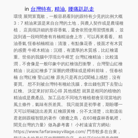
in
台灣特有
, 
精油
, 
腰痛趴趴走
環境 展間算寬敞，一般容易看到的跟特有少見的比例大概
3：7 精油來源是來自台灣的土地，與農人契作或是農場種
植， 店員很詳細的形容香氣，還會依照使用習慣推薦， 並
說到過一段時間會有肖楠精油會上市，可以再來看看。 精
油香氣 恆春楨楠精油：清澈，有點像花香，後面才有木質
的感覺 牛樟木精油：沉穩，有濃厚的木質感，比紅檜還
重。世俗的我腦中浮現出牛樟芝 台灣紅檜精油：比較溫
潤，不會像是一般印象中的紅檜強烈衝擊， 台灣聖山紅檜
精油：比起紅檜多了深層的煙燻味或是樟科前味， 恆春楨
楠 台灣紅檜 聖山紅檜 原先只是再次試聞補上感想，沒有
要買。 想不到被台灣特有種給洗腦，拿出錢包買下去聖山
紅檜。 決定來好好寫心得 其他感想 就算是相同的植物的
精油或是農產品、加工品在不同地方種植都會呈現當地的
風土條件，氣味有所差異。 我只能算是初學者，期盼哪一
天可以明確說出差異 紅檜跟黃檜，分不太清楚，出動溫佑
君老師跟楊智凱的著作《療癒之島，在60種森林香氣裡，
聞見台灣的力量》做為參考書！ 小村遠遠官方網站:
https://www.farfarawayvillage.com/ 門市較多在台東，