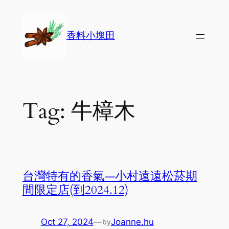
Skip
to
香料小塊田
content
Tag:
牛樟木
台灣特有的香氣—小村遠遠松菸期
間限定店(到2024.12)
Oct 27, 2024
—
Joanne.hu
by