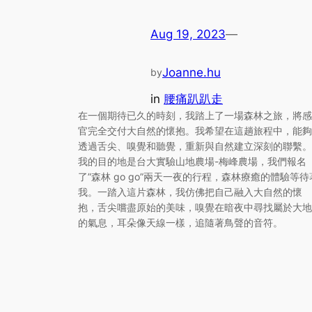
Aug 19, 2023
—
Joanne.hu
by
in
腰痛趴趴走
在一個期待已久的時刻，我踏上了一場森林之旅，將感
官完全交付大自然的懷抱。我希望在這趟旅程中，能夠
透過舌尖、嗅覺和聽覺，重新與自然建立深刻的聯繫。
我的目的地是台大實驗山地農場-梅峰農場，我們報名
了”森林 go go”兩天一夜的行程，森林療癒的體驗等待
我。一踏入這片森林，我仿佛把自己融入大自然的懷
抱，舌尖嚐盡原始的美味，嗅覺在暗夜中尋找屬於大地
的氣息，耳朵像天線一樣，追隨著鳥聲的音符。