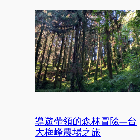
導遊帶領的森林冒險—台
大梅峰農場之旅