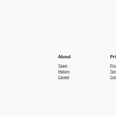
About
Pr
Team
Pri
History
Ter
Career
Con