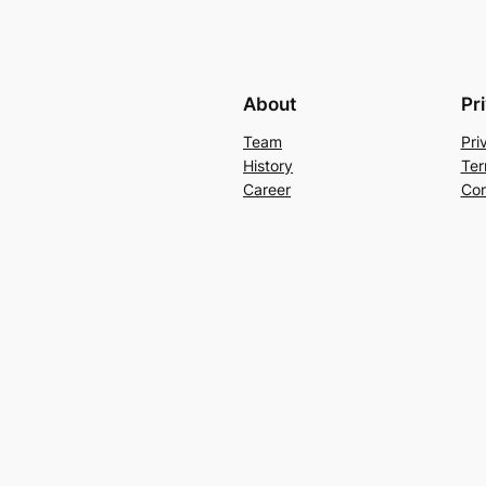
About
Pr
Team
Pri
History
Ter
Career
Con