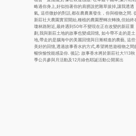
略過你身上,好似拍著你的肩膀說把雜草拔掉,讓我透透
氣, 這些微妙的對話,都在農農裏發生，你與植物之間. 
新莊社大農園實習開始,種植的農園歷轉次轉換,但始終
瓊林路附近,最終遇到50年不變現在正在改變的新莊重
劃,我與新莊土地的故事也變成回憶, 如今帶不走的是土
地,帶走的是腦海中的美麗回憶與日漸精進的農藝, 這些
美好的回憶,透過故事香水的方式,希望將悠遊植物之間
暢快愉悅能感染你. 後記: 故事香水將於新莊社大113秋
季公共參與月活動及12月綠色耶誕活動公開展出