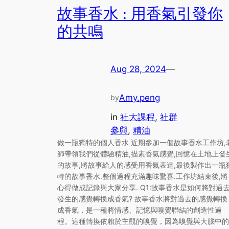
故事香水 : 用香氣引發你
的共鳴
Aug 28, 2024
—
Amy.peng
by
in
社大課程
, 
社群
參與
, 
精油
做一瓶獨特的個人香水 近期參加一個故事香水工作坊,
師帶領我們從體驗精油,描素香氣感覺,回憶在土地上發
的故事,將故事給人的感受用香氣表達,最後製作出一瓶
特的故事香水.整個過程充滿趣味驚喜.工作坊結束後,將
心得做成記錄與大家分享. Q1:故事香水是如何將對過
發生的感覺轉換成香氣? 故事香水將對過去的感覺轉換
成香氣，是一種將情感、記憶與嗅覺聯結的創造性過
程。這種轉換依賴於主觀的嗅覺，因為嗅覺與大腦中的