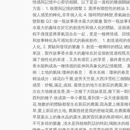
情感與記憶中心密切相關。以下是這一過程的幾個關鍵
方面： 1. 嗅覺與記憶的聯繫 2. 選擇有聯想性的精油 3.
個人感受的轉化,非常個人化 4. 隨時間的轉變,香氣融
變新貌 Q2 :做一瓶故事香水最大的樂趣 製作一瓶故事
水最大的趣味在於它的創造性和個人化的體驗。這個過
程不僅僅是將香氣混合在一起，更是一種將情感、回憶
和故事轉化為可感知形式的藝術創作。 1. 創造過程的
人化, 2. 實驗與發現的樂趣 3. 創造一種獨特的標誌 總
來說，製作故事香水最大的趣味在於這個創造過程既充
滿了個性化的表達，又具有感官上的享受，最終產生的
香水能夠成為一種情感的延伸與具象化的記憶載體。 
例〔土地的氣味:瓊林的春意 〕 香水名稱：瓊林的春意
精油成分：綠花白千層,波旁天竺葵,大西洋雪松三個關
感受：舒暢,滿足,成就. 最懷念的地方在新莊的農園,第
次在大地種迷迭香,第一次種下大陸妹菜苗,撒下第一顆
西利的種子.收成第一串小番茄,看到第一朵天使薔薇開
花.無數的初體驗都發生在新莊的農園.因為愛上種菜種
草,愛上新莊的土地, 農園曾經是我的密秘花園,在農園
早晨葉尖上的像水晶的露水,聽黃昏回巢的鳥群鳴叫,都
不可多得的樂趣 ,澆水是與植物對話的時刻,喝飽水的植
物會一直搖擺,好像在表達感激. 在草叢中鋤草,葉片輕