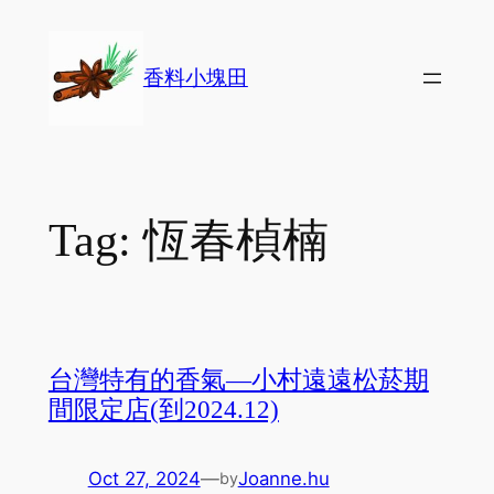
Skip
to
香料小塊田
content
Tag:
恆春楨楠
台灣特有的香氣—小村遠遠松菸期
間限定店(到2024.12)
Oct 27, 2024
—
Joanne.hu
by