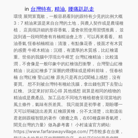
in
台灣特有
, 
精油
, 
腰痛趴趴走
環境 展間算寬敞，一般容易看到的跟特有少見的比例大概
3：7 精油來源是來自台灣的土地，與農人契作或是農場種
植， 店員很詳細的形容香氣，還會依照使用習慣推薦， 並
說到過一段時間會有肖楠精油會上市，可以再來看看。 精
油香氣 恆春楨楠精油：清澈，有點像花香，後面才有木質
的感覺 牛樟木精油：沉穩，有濃厚的木質感，比紅檜還
重。世俗的我腦中浮現出牛樟芝 台灣紅檜精油：比較溫
潤，不會像是一般印象中的紅檜強烈衝擊， 台灣聖山紅檜
精油：比起紅檜多了深層的煙燻味或是樟科前味， 恆春楨
楠 台灣紅檜 聖山紅檜 原先只是再次試聞補上感想，沒有
要買。 想不到被台灣特有種給洗腦，拿出錢包買下去聖山
紅檜。 決定來好好寫心得 其他感想 就算是相同的植物的
精油或是農產品、加工品在不同地方種植都會呈現當地的
風土條件，氣味有所差異。 我只能算是初學者，期盼哪一
天可以明確說出差異 紅檜跟黃檜，分不太清楚，出動溫佑
君老師跟楊智凱的著作《療癒之島，在60種森林香氣裡，
聞見台灣的力量》做為參考書！ 小村遠遠官方網站:
https://www.farfarawayvillage.com/ 門市較多在台東，