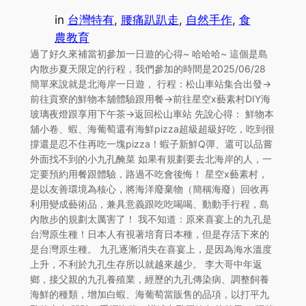
in
台灣特有
, 
腰痛趴趴走
, 
自然手作
, 
食
農教育
過了好久來補當初參加一日遊的心得~ 哈哈哈~ 這個是島
內散步夏天限定的行程，我們參加的時間是2025/06/28
簡單來說就是北海岸一日遊， 行程：松山車站集合出發->
前往貢寮的鮮物本舖體驗跟用餐->前往星空x藝素村DIY海
玻璃夜燈跟享用下午茶->返回松山車站 先說心得： 鮮物本
舖小卷、蝦、海葡萄還有海鮮pizza超級超級好吃，吃到很
撐還是忍不住再吃一塊pizza！蝦子新鮮Q彈、還可以品嘗
外面找不到的小九孔醃菜 如果有規劃要去北海岸的人，一
定要預約用餐跟體驗，路過不吃會後悔！ 星空x藝素村，
是以友善環境為核心，將海洋廢棄物（簡稱海廢）回收再
利用變成藝術品，兼具意義跟吃吃喝喝、動動手行程，島
內散步的規劃太厲害了！ 我不知道：原來喜宴上的九孔是
台灣原生種！日本人有視著培育日本種，但是存活下來的
是台灣原生種。 九孔逐漸消失在喜宴上，是因為海水溫度
上升，不利於九孔生存所以就越來越少。 李大哥中年返
鄉，接父親的九孔養殖業，經歷的九孔傳染病、調整飼養
海鮮的種類，增加白蝦、海葡萄當販售的品項，以打平九