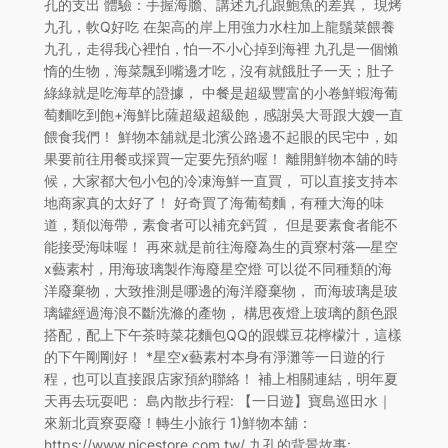
孔的支出 體驗：手握海膽、講述九孔跟鮑魚的差異， 現烤
九孔，軟Q好吃 在架高的岸上用強力水柱加上龍鬚菜餵養
九孔，走得我心裡怕，怕一不小心掉到海裡 九孔是一個懶
惰的生物，海菜飄到嘴邊才吃，沒有就餓肚子一天；肚子
綠綠就是吃海草的證據， 中餐是超級豐富的小卷鮮蝦海葡
萄麵吃到飽+海鮮比薩超級超級飽，感謝吳大哥跟大嫂一直
餵食我們！ 鮮物本舖就是北濱公路邊不起眼的民宅中，如
果要前往用餐或採買一定要先預約喔！ 離開鮮物本舖的時
候，大家都大包小包的冷凍海鮮一直買， 可以直接支持本
地商家真的太好了！ 好奇買了海葡萄麵，有種大海的味
道，類似海帶，素食者可以補充鈣質， 但是要素食者能不
能接受海味喔！ 再來就是前往海廢為生的貢寮村落—星空
x藝素村，用海玻璃製作海廢星空燈 可以從不同種類的海
洋廢棄物，大致推測是哪邊的海洋廢棄物， 而海玻璃是玻
璃罐經過海浪不斷洗滌的產物， 構思夜燈上玻璃的顏色跟
搭配，配上下午茶時菜花麵包QQ的跟蝶豆花檸檬汁，這樣
的下午剛剛好！ *星空x藝素村本身有淨灘等一日遊的行
程，也可以直接跟店家預約聯絡！ 補上相關連結，明年夏
天再去玩耍吧： 島內散步行程: 【一日遊】寶島巡田水｜
來新北貢寮耍廢！轉生小旅行 1)鮮物本舖：
https://www.nicestore.com.tw/ 九孔的背景故事: