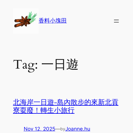
Skip
to
香料小塊田
content
Tag:
一日遊
北海岸一日遊-島內散步的來新北貢
寮耍廢！轉生小旅行
Nov 12, 2025
—
Joanne.hu
by