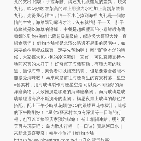
孔的支出 體驗：手握海膽、講述九孔跟鮑魚的差異， 現烤
九孔，軟Q好吃 在架高的岸上用強力水柱加上龍鬚菜餵養
九孔，走得我心裡怕，怕一不小心掉到海裡 九孔是一個懶
惰的生物，海菜飄到嘴邊才吃，沒有就餓肚子一天；肚子
綠綠就是吃海草的證據， 中餐是超級豐富的小卷鮮蝦海葡
萄麵吃到飽+海鮮比薩超級超級飽，感謝吳大哥跟大嫂一直
餵食我們！ 鮮物本舖就是北濱公路邊不起眼的民宅中，如
果要前往用餐或採買一定要先預約喔！ 離開鮮物本舖的時
候，大家都大包小包的冷凍海鮮一直買， 可以直接支持本
地商家真的太好了！ 好奇買了海葡萄麵，有種大海的味
道，類似海帶，素食者可以補充鈣質， 但是要素食者能不
能接受海味喔！ 再來就是前往海廢為生的貢寮村落—星空
x藝素村，用海玻璃製作海廢星空燈 可以從不同種類的海
洋廢棄物，大致推測是哪邊的海洋廢棄物， 而海玻璃是玻
璃罐經過海浪不斷洗滌的產物， 構思夜燈上玻璃的顏色跟
搭配，配上下午茶時菜花麵包QQ的跟蝶豆花檸檬汁，這樣
的下午剛剛好！ *星空x藝素村本身有淨灘等一日遊的行
程，也可以直接跟店家預約聯絡！ 補上相關連結，明年夏
天再去玩耍吧： 島內散步行程: 【一日遊】寶島巡田水｜
來新北貢寮耍廢！轉生小旅行 1)鮮物本舖：
https://www.nicestore.com.tw/ 九孔的背景故事: