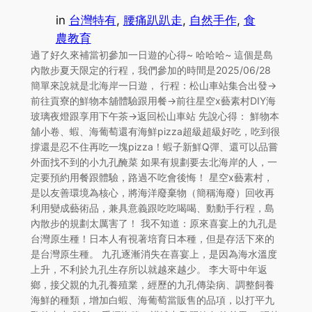
in
台灣特有
, 
腰痛趴趴走
, 
自然手作
, 
食
農教育
過了好久來補當初參加一日遊的心得~ 哈哈哈~ 這個是島
內散步夏天限定的行程，我們參加的時間是2025/06/28
簡單來說就是北海岸一日遊， 行程：松山車站集合出發->
前往貢寮的鮮物本舖體驗跟用餐->前往星空x藝素村DIY海
玻璃夜燈跟享用下午茶->返回松山車站 先說心得： 鮮物本
舖小卷、蝦、海葡萄還有海鮮pizza超級超級好吃，吃到很
撐還是忍不住再吃一塊pizza！蝦子新鮮Q彈、還可以品嘗
外面找不到的小九孔醃菜 如果有規劃要去北海岸的人，一
定要預約用餐跟體驗，路過不吃會後悔！ 星空x藝素村，
是以友善環境為核心，將海洋廢棄物（簡稱海廢）回收再
利用變成藝術品，兼具意義跟吃吃喝喝、動動手行程，島
內散步的規劃太厲害了！ 我不知道：原來喜宴上的九孔是
台灣原生種！日本人有視著培育日本種，但是存活下來的
是台灣原生種。 九孔逐漸消失在喜宴上，是因為海水溫度
上升，不利於九孔生存所以就越來越少。 李大哥中年返
鄉，接父親的九孔養殖業，經歷的九孔傳染病、調整飼養
海鮮的種類，增加白蝦、海葡萄當販售的品項，以打平九