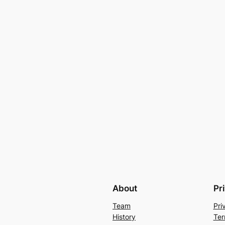
About
Pr
Team
Pri
History
Ter