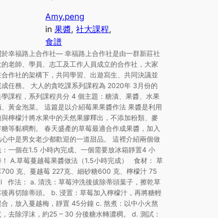
Amy.peng
in
果醬
, 
社大課程
, 
食譜
關於幸福路上合作社— 幸福路上合作社是由一群新莊社
大的老師、學員、志工及工作人員成立的合作社，大家
在合作社的架構下，共同學習、出遊寫生、共同決議並
完成任務。 大人的貪吃課系列課程為 2020年 3月份的
共學課程，系列課程共分 4 個主題：糖漬、果醬、水果
酒、黃金泡菜。 這篇是以介紹莓果果醬作法 果醬是利用
糖與檸檬汁將水果中的天然果膠釋出，不添加粉類、麥
芽糖等黏稠劑。 春天盛產的草莓最適合作成果醬，加入
點心中是男女老少都歡迎的一道甜品。 這裡介紹兩個做
法：一個在1.5 小時內完成、一個需要放冰箱靜置4 小
時！ A.草莓蔓越莓果醬做法（1.5小時完成） 食材： 草
莓700 克、蔓越莓 227克、細砂糖600 克、檸檬汁 75
ml 作法： a. 清洗：草莓沖洗後拔除蒂頭葉子，擦乾草
莓後再切除蒂頭。 b. 浸置：草莓加入檸檬汁，再將糖輕
混合，放入蔓越梅，靜置 45分鐘 c. 熬煮：以中小火熬
煮，去除浮沫，約25 – 30 分後糖水轉濃稠。 d. 測試：