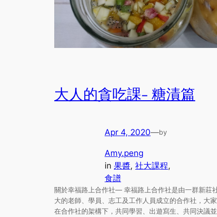
大人的貪吃課- 糖漬篇
Apr 4, 2020
—
by
Amy.peng
in
果醬
, 
社大課程
, 
食譜
關於幸福路上合作社— 幸福路上合作社是由一群新莊
大的老師、學員、志工及工作人員成立的合作社，大家
在合作社的架構下，共同學習、出遊寫生、共同決議並