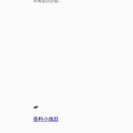
草鳳梨莎莎醬…
香料小塊田