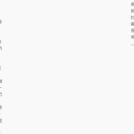
合
香
草
個
的
案
鍵
一
巴
香
看
是
輕