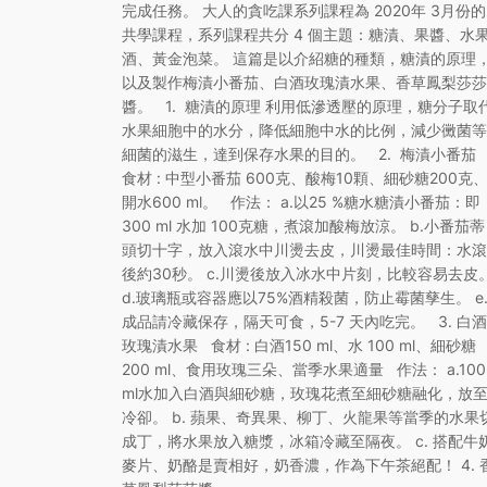
完成任務。 大人的貪吃課系列課程為 2020年 3月份的
共學課程，系列課程共分 4 個主題：糖漬、果醬、水
酒、黃金泡菜。 這篇是以介紹糖的種類，糖漬的原理
以及製作梅漬小番茄、白酒玫瑰漬水果、香草鳳梨莎莎
醬。 1. 糖漬的原理 利用低滲透壓的原理，糖分子取
水果細胞中的水分，降低細胞中水的比例，減少黴菌等
細菌的滋生，達到保存水果的目的。 2. 梅漬小番茄
食材 : 中型小番茄 600克、酸梅10顆、細砂糖200克
開水600 ml。 作法： a.以25 %糖水糖漬小番茄：即
300 ml 水加 100克糖，煮滾加酸梅放涼。 b.小番茄蒂
頭切十字，放入滾水中川燙去皮，川燙最佳時間：水滾
後約30秒。 c.川燙後放入冰水中片刻，比較容易去皮
d.玻璃瓶或容器應以75%酒精殺菌，防止霉菌孳生。 e
成品請冷藏保存，隔天可食，5-7 天內吃完。 3. 白酒
玫瑰漬水果 食材 : 白酒150 ml、水 100 ml、細砂糖
200 ml、食用玫瑰三朵、當季水果適量 作法： a.100
ml水加入白酒與細砂糖，玫瑰花煮至細砂糖融化，放
冷卻。 b. 蘋果、奇異果、柳丁、火龍果等當季的水果
成丁，將水果放入糖漿，冰箱冷藏至隔夜。 c. 搭配牛
麥片、奶酪是賣相好，奶香濃，作為下午茶絕配！ 4. 