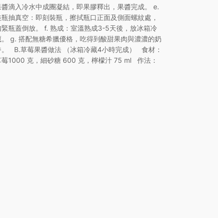
果醬滴入冷水中成團凝結，即果膠釋出，果醬完成。 e.
裝瓶抽真空：即刻裝瓶，擦拭瓶口正面及側面螺紋處，
扣緊瓶蓋倒放。 f. 熟成：室溫熟成3-5天後，放冰箱冷
藏。 g. 搭配無糖希臘優格，吃得到酸甜果肉與濃濃的奶
香。 B.草莓果醬做法 （冰箱冷藏4小時完成） 食材：
莓1000 克，細砂糖 600 克，檸檬汁 75 ml 作法：
…