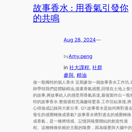
故事香水 : 用香氣引發你
的共鳴
Aug 28, 2024
—
Amy.peng
by
in
社大課程
, 
社群
參與
, 
精油
做一瓶獨特的個人香水 近期參加一個故事香水工作坊,
師帶領我們從體驗精油,描素香氣感覺,回憶在土地上發
的故事,將故事給人的感受用香氣表達,最後製作出一瓶
特的故事香水.整個過程充滿趣味驚喜.工作坊結束後,將
心得做成記錄與大家分享. Q1:故事香水是如何將對過
發生的感覺轉換成香氣? 故事香水將對過去的感覺轉換
成香氣，是一種將情感、記憶與嗅覺聯結的創造性過
程。這種轉換依賴於主觀的嗅覺，因為嗅覺與大腦中的