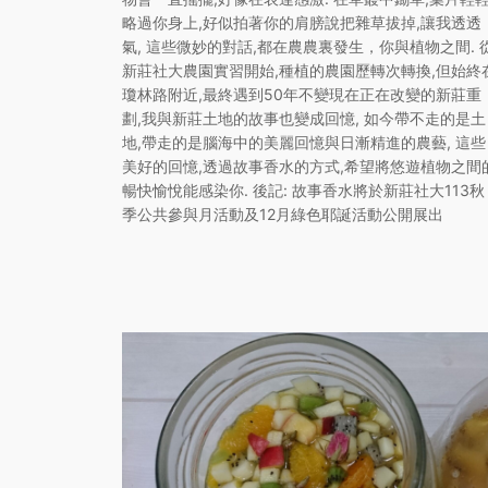
略過你身上,好似拍著你的肩膀說把雜草拔掉,讓我透透
氣, 這些微妙的對話,都在農農裏發生，你與植物之間. 
新莊社大農園實習開始,種植的農園歷轉次轉換,但始終
瓊林路附近,最終遇到50年不變現在正在改變的新莊重
劃,我與新莊土地的故事也變成回憶, 如今帶不走的是土
地,帶走的是腦海中的美麗回憶與日漸精進的農藝, 這些
美好的回憶,透過故事香水的方式,希望將悠遊植物之間
暢快愉悅能感染你. 後記: 故事香水將於新莊社大113秋
季公共參與月活動及12月綠色耶誕活動公開展出