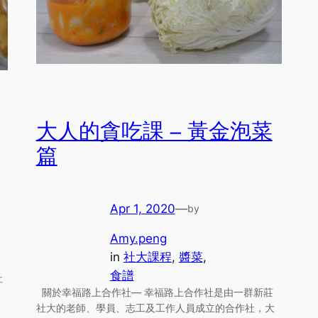
大人的貪吃課 – 黃金泡菜
篇
Apr 1, 2020
—
by
Amy.peng
in
社大課程
, 
醬菜
, 
食譜
社
關於幸福路上合作社— 幸福路上合作社是由一群新莊
社大的老師、學員、志工及工作人員成立的合作社，大