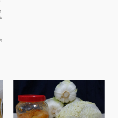
從
在
的