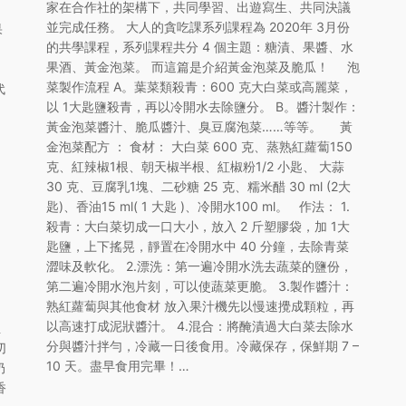
家在合作社的架構下，共同學習、出遊寫生、共同決議
並完成任務。 大人的貪吃課系列課程為 2020年 3月份
果
的共學課程，系列課程共分 4 個主題：糖漬、果醬、水
，
果酒、黃金泡菜。 而這篇是介紹黃金泡菜及脆瓜！ 泡
菜製作流程 A。葉菜類殺青：600 克大白菜或高麗菜，
代
以 1大匙鹽殺青，再以冷開水去除鹽分。 B。醬汁製作：
黃金泡菜醬汁、脆瓜醬汁、臭豆腐泡菜……等等。 黃
金泡菜配方 ： 食材： 大白菜 600 克、蒸熟紅蘿蔔150
、
克、紅辣椒1根、朝天椒半根、紅椒粉1/2 小匙、 大蒜
30 克、豆腐乳1塊、二砂糖 25 克、糯米醋 30 ml (2大
匙)、香油15 ml( 1 大匙 )、冷開水100 ml。 作法： 1.
殺青：大白菜切成一口大小，放入 2 斤塑膠袋，加 1大
。
匙鹽，上下搖晃，靜置在冷開水中 40 分鐘，去除青菜
.
澀味及軟化。 2.漂洗：第一遍冷開水洗去蔬菜的鹽份，
第二遍冷開水泡片刻，可以使蔬菜更脆。 3.製作醬汁：
熟紅蘿蔔與其他食材 放入果汁機先以慢速攪成顆粒，再
以高速打成泥狀醬汁。 4.混合：將醃漬過大白菜去除水
至
分與醬汁拌勻，冷藏一日後食用。冷藏保存，保鮮期 7 –
切
10 天。盡早食用完畢！…
奶
香