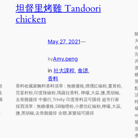
坦督里烤雞 Tandoori
chicken
May 27, 2021
—
Amy.peng
by
in
社大課程
, 
食譜
, 
香料
老
香料收藏家醃料香料清單 : 無糖優格,煙燻紅椒粉,薑黃粉,
生
芫荽籽粉,印度辣椒粉,瑪薩拉香料, 檸檬,大蒜,鹽,黑胡椒,
獨
去骨雞腿排 中藥行,Trinity 印度香料店可購得 超市行家
採買清單 : 無糖優格,SB咖哩粉,小磨坊紅椒粉,檸檬,大蒜,
去
鹽,黑胡椒,去骨雞腿排 全聯,家樂福可購得