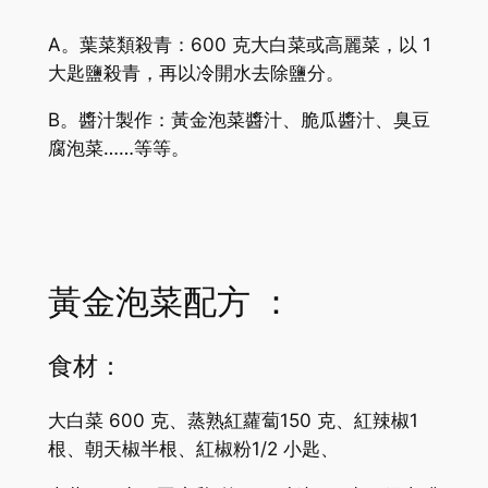
A。葉菜類殺青：600 克大白菜或高麗菜，以 1
大匙鹽殺青，再以冷開水去除鹽分。
B。醬汁製作：黃金泡菜醬汁、脆瓜醬汁、臭豆
腐泡菜……等等。
黃金泡菜配方 ：
食材：
大白菜 600 克、蒸熟紅蘿蔔150 克、紅辣椒1
根、朝天椒半根、紅椒粉1/2 小匙、