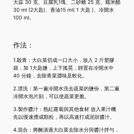
大蒜 30 克、豆腐乳1塊、二砂糖 25 克、糯米醋
30 ml (2大匙)、香油15 ml( 1 大匙 )、冷開水
100 ml。
作法：
1.殺青：大白菜切成一口大小，放入 2 斤塑膠
袋，加 1大匙鹽，上下搖晃，靜置在冷開水中
40 分鐘，去除青菜澀味及軟化。
2.漂洗：第一遍冷開水洗去蔬菜的鹽份，第二遍
冷開水泡片刻，可以使蔬菜更脆。
3.製作醬汁：熟紅蘿蔔與其他食材 放入果汁機
先以慢速攪成顆粒，再以高速打成泥狀醬汁。
4.混合：將醃漬過大白菜去除水分與醬汁拌勻，