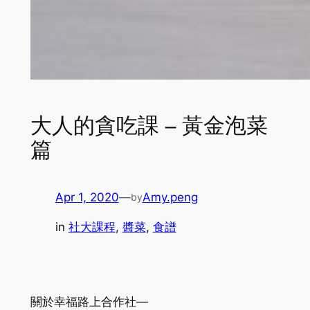
大人的貪吃課 – 黃金泡菜
篇
Apr 1, 2020
—
Amy.peng
by
in
社大課程
, 
醬菜
, 
食譜
關於幸福路上合作社—